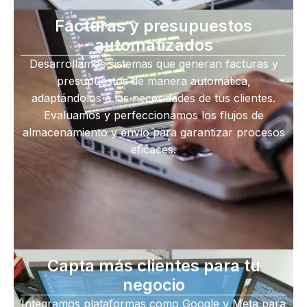
Facturas y presupuestos
automatizados
Desarrollamos sistemas que generan facturas y
presupuestos de manera automática,
adaptándolos a las necesidades de tus clientes.
Evaluamos y perfeccionamos los flujos de
almacenamiento y envío para garantizar procesos
eficaces.
Capta más clientes para tu
negocio
Integramos plataformas como Google y Meta para