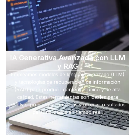
IA Generativa Avanzada con LLM
y RAG
Empleamos modelos de lenguaje avanzado (LLM)
y tecnologías de recuperación de información
(RAG) para producir contenido único y de alta
calidad. Estas herramientas son ideales para
resolver preguntas complejas y ofrecer resultados
personalizados en tiempo real.