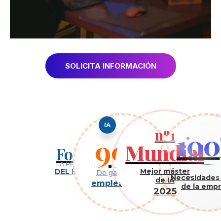
SOLICITA INFORMACIÓN
nº1
100
IA
99%
Mundial
Forbes
LA PROFESIÓN
Mejor máster
DEL FUTURO
De garantía de
Necesidades 
de IA
empleabilidad
de la emp
2025