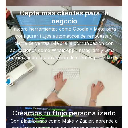
Capta más clientes para tu
negocio
Integra herramientas como Google y Meta para
configurar flujos automáticos de respuesta y
cierre de ventas. Mejora la comunicación con
aplicaciones como WhatsApp, Instagram y Gmail,
maximizando la conversión de clientes potenciales.
Creamos tu flujo personalizado
Con plataformas como Make y Zapier, aprende a
convertir procesos en soluciones automatizadas